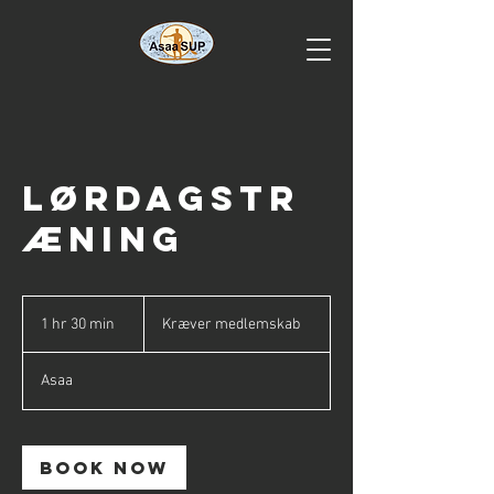
Lørdagstr
æning
Kræver
medlemskab
1 hr 30 min
1
Kræver medlemskab
h
3
Asaa
0
m
i
n
Book Now