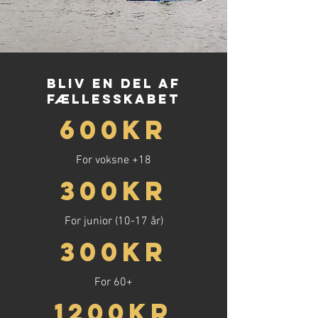
bliv en del af
fællesSkabet
600kr
For voksne +18
300kr
For junior (10-17 år)
300kr
For 60+
1200kr