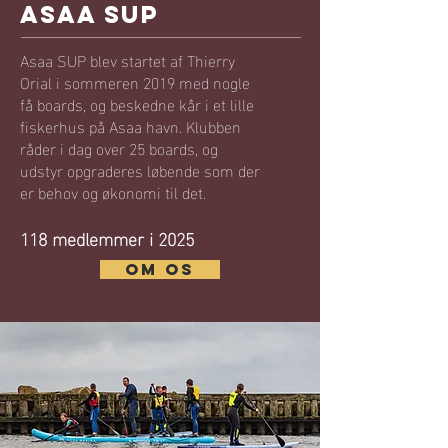
Asaa sup
Asaa SUP blev startet af Thierry
Orial i sommeren 2019 med nogle
få boards, og beskedne kår i et lille
fiskerhus på Asaa havn. Klubben
råder i dag over 25 boards, og
udstyr opgraderes løbende som der
er behov og økonomi til det.
118 medlemmer i 2025
OM OS