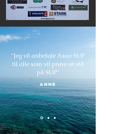
"Jeg vil anbefale Asaa SUP
til alle som vil prøve at stå
på SUP"
Anne